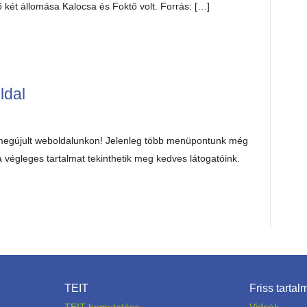
ő két állomása Kalocsa és Foktő volt. Forrás: […]
ldal
 megújult weboldalunkon! Jelenleg több menüpontunk még
a végleges tartalmat tekinthetik meg kedves látogatóink.
TEIT
Friss tartal