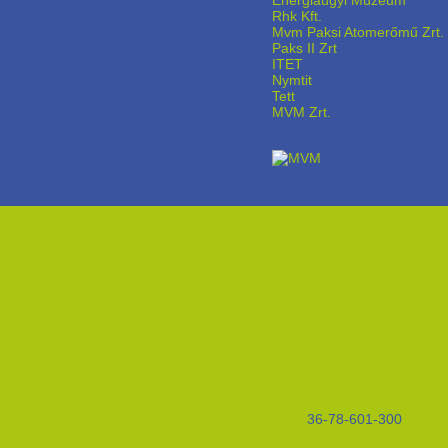
Energiaügyi Múzeum
Rhk Kft.
Mvm Paksi Atomerőmű Zrt.
Paks II Zrt
ITET
Nymtit
Tett
MVM Zrt.
36-78-601-300