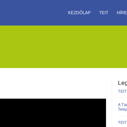
KEZDŐLAP
TEIT
HÍRE
Leg
TEIT
A Tá
Tele
TEIT