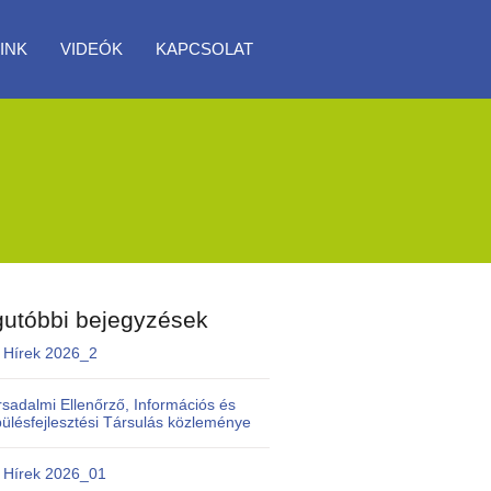
INK
VIDEÓK
KAPCSOLAT
utóbbi bejegyzések
 Hírek 2026_2
rsadalmi Ellenőrző, Információs és
pülésfejlesztési Társulás közleménye
 Hírek 2026_01