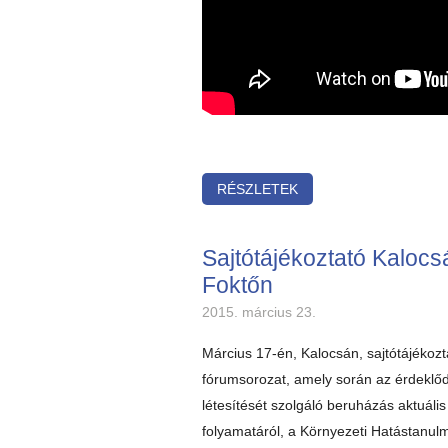
RÉSZLETEK
Sajtótájékoztató Kaloc
Foktőn
2015. március 23.
Március 17-én, Kalocsán, sajtótájékozta
fórumsorozat, amely során az érdeklőd
létesítését szolgáló beruházás aktuáli
folyamatáról, a Környezeti Hatástanul