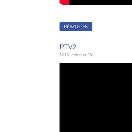
RÉSZLETEK
PTV2
2015. március 23.