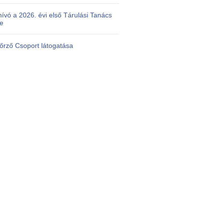
ívó a 2026. évi első Tárulási Tanács
re
nőrző Csoport látogatása