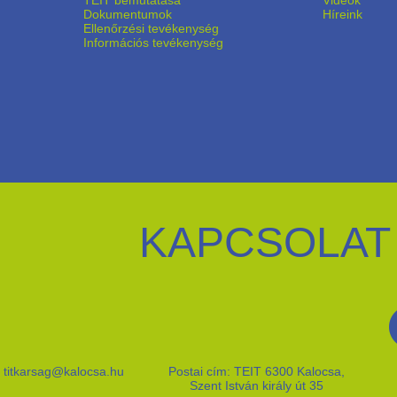
TEIT bemutatása
Videók
Dokumentumok
Híreink
Ellenőrzési tevékenység
Információs tevékenység
KAPCSOLAT
titkarsag@kalocsa.hu
Postai cím: TEIT 6300 Kalocsa,
Szent István király út 35