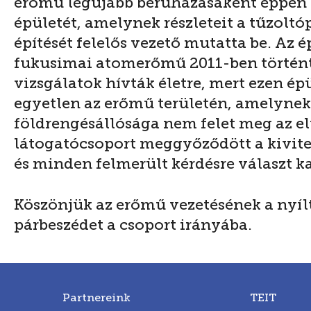
erőmű legújabb beruházásaként éppen 
épületét, amelynek részleteit a tűzoltó
építését felelős vezető mutatta be. Az é
fukusimai atomerőmű 2011-ben történt
vizsgálatok hívták életre, mert ezen épü
egyetlen az erőmű területén, amelynek
földrengésállósága nem felet meg az e
látogatócsoport meggyőződött a kivitel
és minden felmerült kérdésre választ k
Köszönjük az erőmű vezetésének a nyílt
párbeszédet a csoport irányába.
Partnereink
TEIT