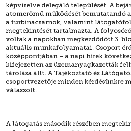
képviselve delegáló települését. A bejár
atomerőmű működését bemutatandó a 
a turbinacsarnok, valamint látogatófo
megtekintését tartalmazta. A folyosóró
voltak a napokban megkezdődött 3. blo
aktuális munkafolyamatai. Csoport ér
középpontjában – a napi hírek követke
kifejezetten az üzemanyagkazetták fel
tárolása állt. A Tájékoztató és Látógat
csoportvezetője minden kérdésünkre 
válaszolt.
A látogatás második részében megteki