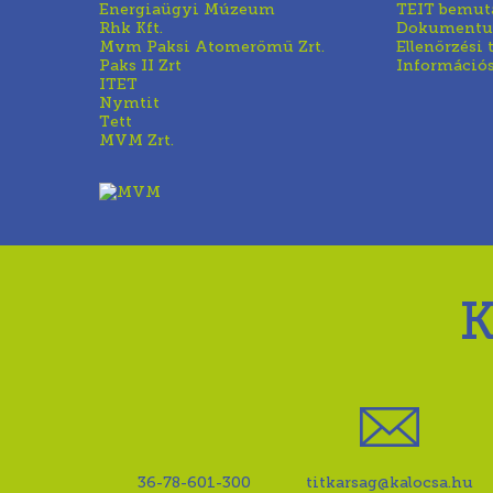
Energiaügyi Múzeum
TEIT bemut
Rhk Kft.
Dokument
Mvm Paksi Atomerőmű Zrt.
Ellenőrzési
Paks II Zrt
Információ
ITET
Nymtit
Tett
MVM Zrt.
36-78-601-300
titkarsag@kalocsa.hu