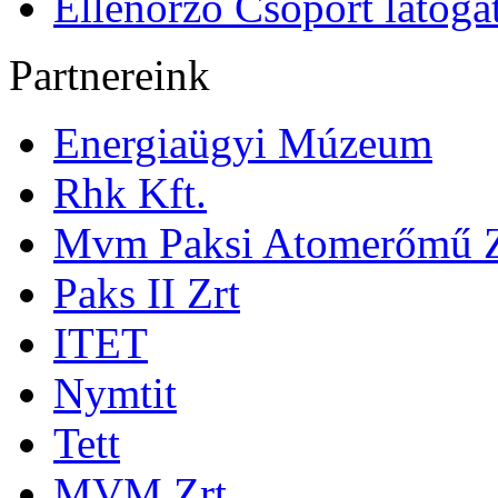
Ellenőrző Csoport látoga
Partnereink
Energiaügyi Múzeum
Rhk Kft.
Mvm Paksi Atomerőmű Z
Paks II Zrt
ITET
Nymtit
Tett
MVM Zrt.