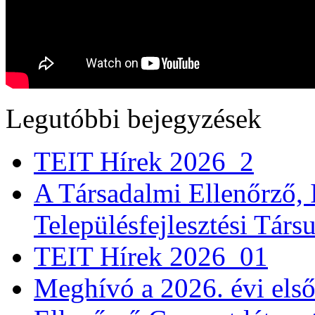
Legutóbbi bejegyzések
TEIT Hírek 2026_2
A Társadalmi Ellenőrző, 
Településfejlesztési Tár
TEIT Hírek 2026_01
Meghívó a 2026. évi első