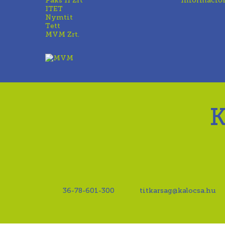
Paks II Zrt
Információ
ITET
Nymtit
Tett
MVM Zrt.
36-78-601-300
titkarsag@kalocsa.hu