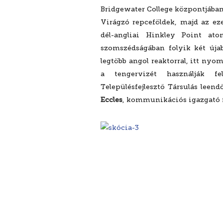
Bridgewater College központjában 
Virágzó repceföldek, majd az eze
dél-angliai Hinkley Point ato
szomszédságában folyik két újabb
legtöbb angol reaktorral, itt nyo
a tengervizét használják f
Településfejlesztő Társulás leen
Eccles
,
kommunikációs igazgató