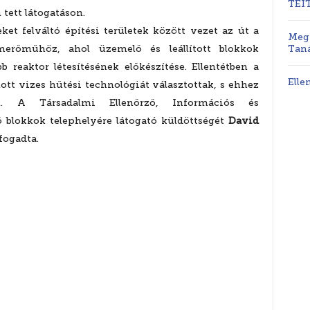
TEI
tett látogatáson.
ket felváltó építési területek között vezet az út a
Megh
merőműhöz, ahol üzemelő és leállított blokkok
Taná
 reaktor létesítésének előkészítése. Ellentétben a
Elle
mott vizes hűtési technológiát választottak, s ehhez
el. A Társadalmi Ellenőrző, Információs és
dő blokkok telephelyére látogató küldöttségét
David
fogadta.