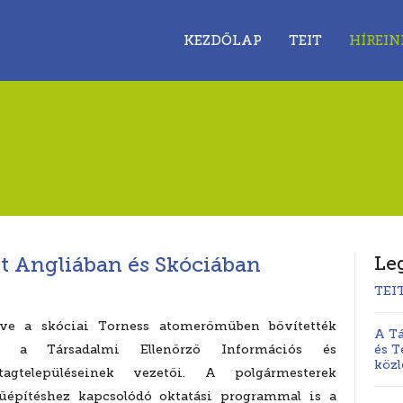
KEZDŐLAP
TEIT
HÍREIN
 Angliában és Skóciában
Le
TEI
etve a skóciai Torness atomerőműben bővítették
A Tá
n a Társadalmi Ellenőrző Információs és
és T
köz
s tagtelepüléseinek vezetői. A polgármesterek
építéshez kapcsolódó oktatási programmal is a