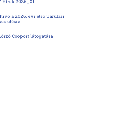
T Hírek 2026_01
ívó a 2026. évi első Tárulási
cs ülésre
nőrző Csoport látogatása