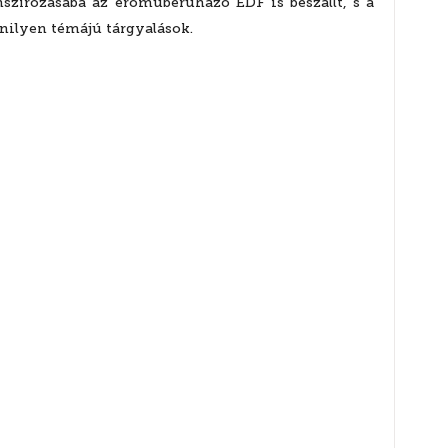
szírozásába az erőműberuházó EDF is beszállt, s a
nilyen témájú tárgyalások.