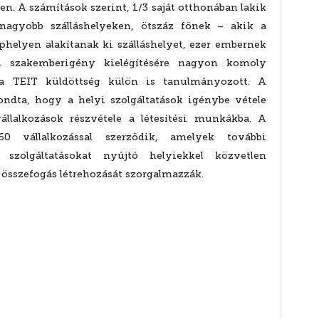
en. A számítások szerint, 1/3 saját otthonában lakik
nagyobb szálláshelyeken, ötszáz főnek – akik a
ephelyen alakítanak ki szálláshelyet, ezer embernek
 A szakemberigény kielégítésére nagyon komoly
 a TEIT küldöttség külön is tanulmányozott. A
dta, hogy a helyi szolgáltatások igénybe vétele
állalkozások részvétele a létesítési munkákba. A
0 vállalkozással szerződik, amelyek további
 szolgáltatásokat nyújtó helyiekkel közvetlen
 összefogás létrehozását szorgalmazzák.