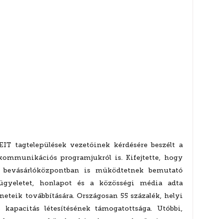
T tagtelepülések vezetőinek kérdésére beszélt a
 kommunikációs programjukról is. Kifejtette, hogy
 bevásárlóközpontban is működtetnek bemutató
nügyeletet, honlapot és a közösségi média adta
neteik továbbítására. Országosan 55 százalék, helyi
 kapacitás létesítésének támogatottsága. Utóbbi,