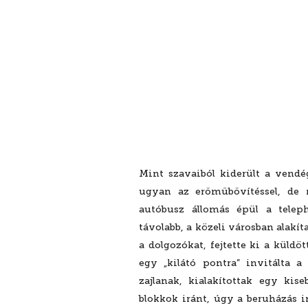
Mint szavaiból kiderült a vendé
ugyan az erőműbővítéssel, de
autóbusz állomás épül a telep
távolabb, a közeli városban alakít
a dolgozókat, fejtette ki a küldö
egy „kilátó pontra” invitálta 
zajlanak, kialakítottak egy ki
blokkok iránt, úgy a beruházás i