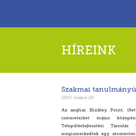
HÍREINK
Szakmai tanulmányút
2015. május 20.
Az angliai Hinkley Point, ill
ismereteiket május közepé
Településfejlesztési Társulá
megismerkedtek egy atomerőmű