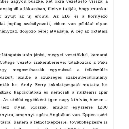
ber nagyon büszke, két okra vezethető vissza: a
tonság áll a fókuszban, illetve tudják, hogy munka-
get nyújt az új erőmű. Az EDF és a környező
at jogilag szabályozott, ebben van például olyan
nyzati dolgozó bérét átvállalja. A cég az oktatási
látogatás után járási, megyei vezetőkkel, kamarai
College vezető szakembereivel találkoztak a Paks
hogy megoszthassák egymással a felkészülés
endszert, amibe a szükséges szakemberállomány
onták be, Andy Berry iskolaigazgató mutatta be.
 állnak kapcsolatban és nemcsak a nukleáris ipar
 Az utóbbi egyébként igen nagy kihívás, hiszen –
 lesz olyan időszak, amikor egyszerre 1200
annyira, amennyi egész Angliában van. Éppen ezért
tásra, hanem a felnőttképzésre, továbbképzésre is