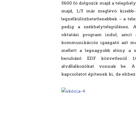
5600 fő dolgozik majd a telephely
majd, 1/3 már meglévő kisebb-
legnélkülözhetetlenebbek – a tel
pedig a székhelytelepülésen.
oktatási program indul, amit
kommunikációs igazgató azt mon
mellett a legnagyobb előny a v
beruházó EDF közvetlenül 16
alvállalkozókat vonnak be. A
kapcsolatot építenek ki, de ehhez