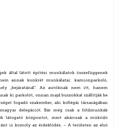
gek által látott építési munkálatok összefüggenek
 nem annak konkrét munkálatai: kamionparkoló,
hely „bejáratánál”. Az autóknak nem itt, hanem
anak ki parkolót, onnan majd buszokkal szállítják be
ttséget fogadó szakember, aki kollégái társaságában
a magyar delegációt. Bár még csak a földmunkák
sebb látogató központot, mert akárcsak a működő
ránt is komoly az érdeklődés. – A területen az első