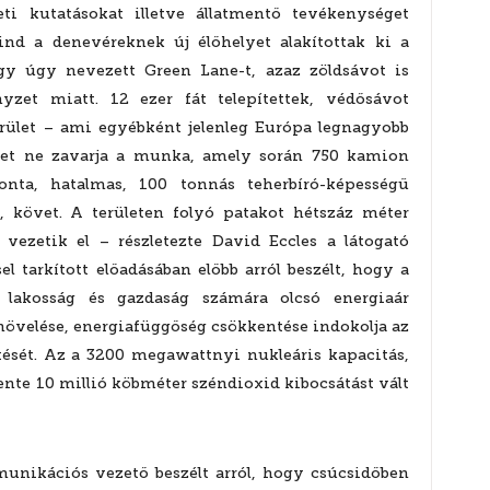
ti kutatásokat illetve állatmentő tevékenységet
nd a denevéreknek új élőhelyet alakítottak ki a
egy úgy nevezett Green Lane-t, azaz zöldsávot is
zet miatt. 12 ezer fát telepítettek, védősávot
terület – ami egyébként jelenleg Európa legnagyobb
lőket ne zavarja a munka, amely során 750 kamion
nta, hatalmas, 100 tonnás teherbíró-képességű
 követ. A területen folyó patakot hétszáz méter
 vezetik el – részletezte David Eccles a látogató
el tarkított előadásában előbb arról beszélt, hogy a
 lakosság és gazdaság számára olcsó energiaár
g növelése, energiafüggőség csökkentése indokolja az
tését. Az a 3200 megawattnyi nukleáris kapacitás,
ente 10 millió köbméter széndioxid kibocsátást vált
unikációs vezető beszélt arról, hogy csúcsidőben