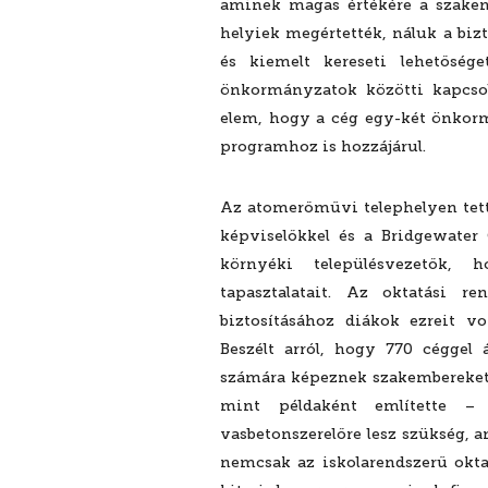
aminek magas értékére a szakem
helyiek megértették, náluk a biz
és kiemelt kereseti lehetősé
önkormányzatok közötti kapcsol
elem, hogy a cég egy-két önkormá
programhoz is hozzájárul.
Az atomerőművi telephelyen tett 
képviselőkkel és a Bridgewater 
környéki településvezetők, 
tapasztalatait. Az oktatási r
biztosításához diákok ezreit v
Beszélt arról, hogy 770 céggel
számára képeznek szakembereket.
mint példaként említette –
vasbetonszerelőre lesz szükség, 
nemcsak az iskolarendszerű okta