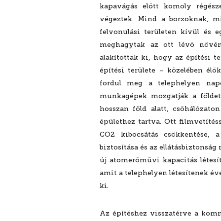
kapavágás előtt komoly régésze
végeztek. Mind a borzoknak, mi
felvonulási területen kívül és 
meghagytak az ott lévő növény
alakítottak ki, hogy az építési 
építési területe – közelében é
fordul meg a telephelyen napo
munkagépek mozgatják a földet,
hosszan föld alatt, csőhálózaton
épülethez tartva. Ott filmvetítéss
CO2 kibocsátás csökkentése, a
biztosítása és az ellátásbiztonsá
új atomerőművi kapacitás létesí
amit a telephelyen létesítenek év
ki.
Az építéshez visszatérve a komm