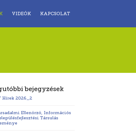
K
VIDEÓK
KAPCSOLAT
gutóbbi bejegyzések
T Hírek 2026_2
rsadalmi Ellenőrző, Információs
elepülésfejlesztési Társulás
leménye