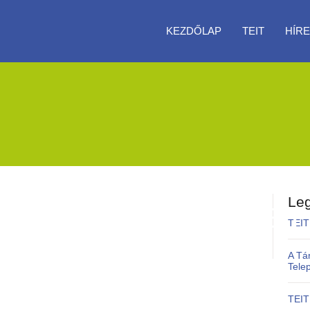
KEZDŐLAP
TEIT
HÍRE
Leg
UNDEFINED ARRAY KEY 
TEIT
A Tá
Tele
TEIT