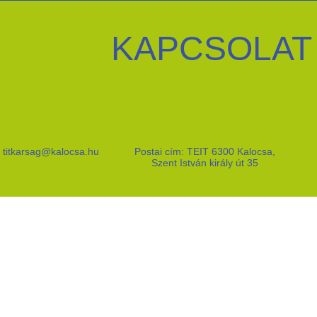
KAPCSOLAT
titkarsag@kalocsa.hu
Postai cím: TEIT 6300 Kalocsa,
Szent István király út 35
ATTEMPT TO READ PRO