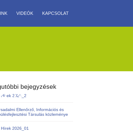
INK
VIDEÓK
KAPCSOLAT
utóbbi bejegyzések
0 IN
 Hírek 2026_2
rsadalmi Ellenőrző, Információs és
pülésfejlesztési Társulás közleménye
 Hírek 2026_01