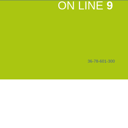
ON LINE
9
36-78-601-300
WARNING
: 